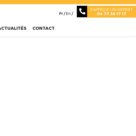
J'APPELLE UN EXPERT
Fr /
En
/
04 77 36 17 17
ACTUALITÉS
CONTACT