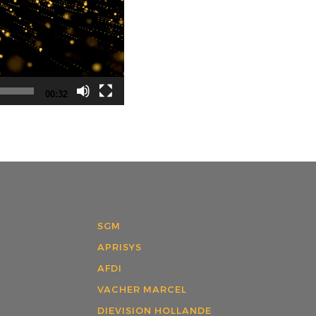
00:32
SGM
APRISYS
AFDI
VACHER MARCEL
DIEVISION HOLLANDE